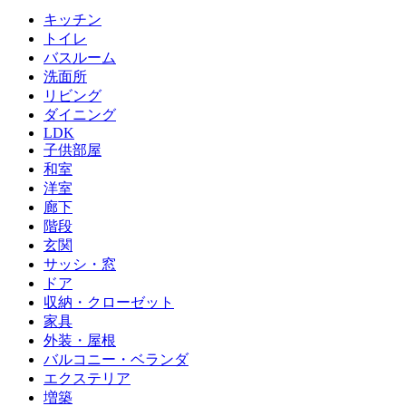
キッチン
トイレ
バスルーム
洗面所
リビング
ダイニング
LDK
子供部屋
和室
洋室
廊下
階段
玄関
サッシ・窓
ドア
収納・クローゼット
家具
外装・屋根
バルコニー・ベランダ
エクステリア
増築