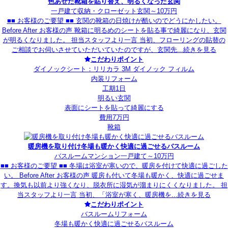
色あせた靴箱を貼り替え、明るくなった玄関
一戸建て
収納・クローゼット
玄関
～10万円
■■ お客様のご要望 ■■ 玄関の靴箱の日焼けが酷いのでどうにかしたい。
Before After お客様の声 靴箱に明るめのシートを貼る事で綺麗になり、玄関
が明るくなりました。 担当スタッフより一言 当初、フローリングの貼替の
ご相談でお伺いさせていただいていたのですが、玄関先...
続きを見る
こだわりポイント
ダイノックシート：リリカラ 3M ダイノック フィルム
内装リフォーム
工期1日
明るい玄関
表面にシートを貼って綺麗にする
費用7万円
靴箱
暖房機を取り付け冬場も暖かく快適に過ごせるバスルーム
バスルーム
マンション
一戸建て
～10万円
■■ お客様のご要望 ■■ 冬場は浴室が寒いので、暖房を付けて快適に過ごした
い。 Before After お客様の声 暖房も付いて冬場も暖かく、快適に過ごせま
す。換気も以前より強くなり、脱衣所に湿気が溜まりにくくなりました。 担
当スタッフより一言 当初、「浴室が寒く、暖房機を...
続きを見る
こだわりポイント
バスルームリフォーム
冬場も暖かく快適に過ごせるバスルーム