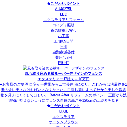
こだわりポイント
AU40275L
LED
エクステリアリフォーム
コイズミ照明
夜の駐車も安心
小工事
工期0.5日間
照明
自動点滅器付
費用4万円
門柱灯
風も取り込める横ルーバーデザインのフェンス
エクステリア
一戸建て
～10万円
■お客様のご要望 自宅が一世帯から二世帯住宅になり、これからは洗濯物を1
階の外に干さなければいけなくなった。目隠し等によって外から干した洗濯
物を見えにくくしてほしい。 Before After リフォームのポイント 正面から洗
濯物が見えないようにフェンス自体の高さを120cmの...
続きを見る
こだわりポイント
LIXIL
エクステリア
オータムブラウン