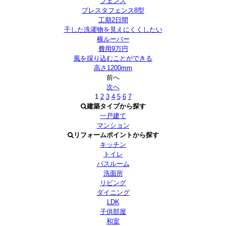
フェンス
プレスタフェンス8型
工期2日間
干した洗濯物を見えにくくしたい
横ルーバー
費用9万円
風を採り込むことができる
高さ1200mm
前へ
次へ
1
2
3
4
5
6
7
建築タイプから探す
一戸建て
マンション
リフォームポイントから探す
キッチン
トイレ
バスルーム
洗面所
リビング
ダイニング
LDK
子供部屋
和室