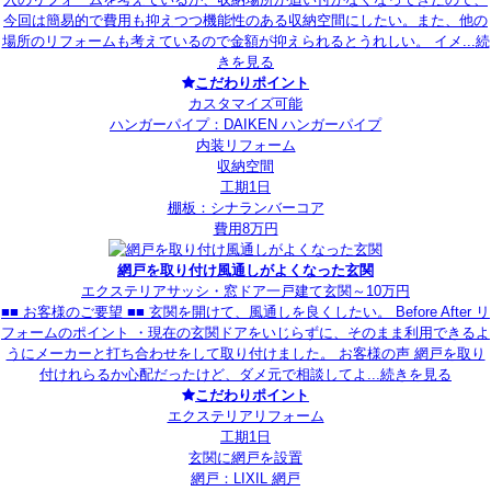
今回は簡易的で費用も抑えつつ機能性のある収納空間にしたい。また、他の
場所のリフォームも考えているので金額が抑えられるとうれしい。 イメ...
続
きを見る
こだわりポイント
カスタマイズ可能
ハンガーパイプ：DAIKEN ハンガーパイプ
内装リフォーム
収納空間
工期1日
棚板：シナランバーコア
費用8万円
網戸を取り付け風通しがよくなった玄関
エクステリア
サッシ・窓
ドア
一戸建て
玄関
～10万円
■■ お客様のご要望 ■■ 玄関を開けて、風通しを良くしたい。 Before After リ
フォームのポイント ・現在の玄関ドアをいじらずに、そのまま利用できるよ
うにメーカーと打ち合わせをして取り付けました。 お客様の声 網戸を取り
付けれらるか心配だったけど、ダメ元で相談してよ...
続きを見る
こだわりポイント
エクステリアリフォーム
工期1日
玄関に網戸を設置
網戸：LIXIL 網戸