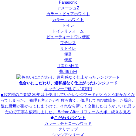
Panasonic
アメージュZ
カラー：ピュアホワイト
カラー：ホワイト
トイレ
トイレリフォーム
ビューティートワレ便座
フチレス
リトイレ
便器
便座
工期0.5日間
費用9万円
色合いにこだわり、違和感なく仕上がったレンジフード
キッチン
一戸建て
～10万円
■お客様のご要望 20年以上使用していたレンジフードがとうとう動かなくな
ってしまった。 修理も考えたが年数も古く、修理して再び故障をした場合、
逆に費用が掛かってしまうので、それなら新しく交換したほうがいいと思っ
たので工事を依頼しました。 Before After リフォームのポ...
続きを見る
こだわりポイント
カラー：チャコールウッド
クリナップ
シンシアシリーズ