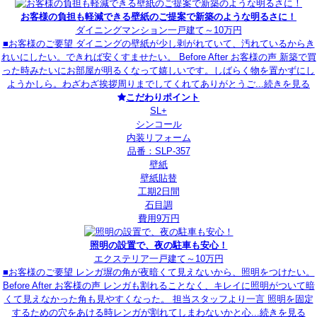
お客様の負担も軽減できる壁紙のご提案で新築のような明るさに！
ダイニング
マンション
一戸建て
～10万円
■お客様のご要望 ダイニングの壁紙が少し剥がれていて、汚れているからき
れいにしたい。できれば安くすませたい。 Before After お客様の声 新築で買
った時みたいにお部屋が明るくなって嬉しいです。しばらく物を置かずにし
ようかしら。わざわざ挨拶周りまでしてくれてありがとうご...
続きを見る
こだわりポイント
SL+
シンコール
内装リフォーム
品番：SLP-357
壁紙
壁紙貼替
工期2日間
石目調
費用9万円
照明の設置で、夜の駐車も安心！
エクステリア
一戸建て
～10万円
■お客様のご要望 レンガ塀の角が夜暗くて見えないから、照明をつけたい。
Before After お客様の声 レンガも割れることなく、キレイに照明がついて暗
くて見えなかった角も見やすくなった。 担当スタッフより一言 照明を固定
するための穴をあける時レンガが割れてしまわないかと心...
続きを見る