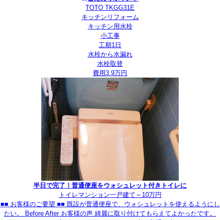
TOTO TKGG31E
キッチンリフォーム
キッチン用水栓
小工事
工期1日
水栓から水漏れ
水栓取替
費用3.9万円
半日で完了！普通便座をウォシュレット付きトイレに
トイレ
マンション
一戸建て
～10万円
■■ お客様のご要望 ■■ 既設が普通便座で、ウォシュレットを使えるようにし
たい。 Before After お客様の声 綺麗に取り付けてもらえてよかったです。