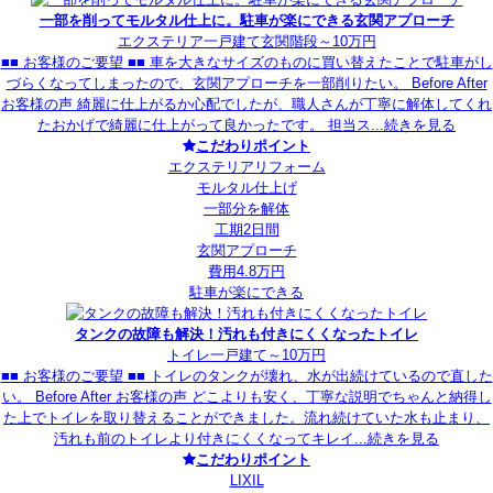
一部を削ってモルタル仕上に。駐車が楽にできる玄関アプローチ
エクステリア
一戸建て
玄関
階段
～10万円
■■ お客様のご要望 ■■ 車を大きなサイズのものに買い替えたことで駐車がし
づらくなってしまったので、玄関アプローチを一部削りたい。 Before After
お客様の声 綺麗に仕上がるか心配でしたが、職人さんが丁寧に解体してくれ
たおかげで綺麗に仕上がって良かったです。 担当ス...
続きを見る
こだわりポイント
エクステリアリフォーム
モルタル仕上げ
一部分を解体
工期2日間
玄関アプローチ
費用4.8万円
駐車が楽にできる
タンクの故障も解決！汚れも付きにくくなったトイレ
トイレ
一戸建て
～10万円
■■ お客様のご要望 ■■ トイレのタンクが壊れ、水が出続けているので直した
い。 Before After お客様の声 どこよりも安く、丁寧な説明でちゃんと納得し
た上でトイレを取り替えることができました。流れ続けていた水も止まり、
汚れも前のトイレより付きにくくなってキレイ...
続きを見る
こだわりポイント
LIXIL