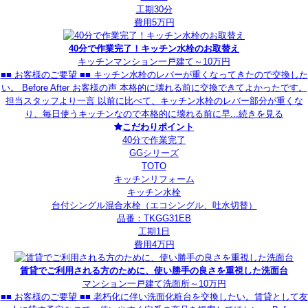
工期30分
費用5万円
40分で作業完了！キッチン水栓のお取替え
キッチン
マンション
一戸建て
～10万円
■■ お客様のご要望 ■■ キッチン水栓のレバーが重くなってきたので交換した
い。 Before After お客様の声 本格的に壊れる前に交換できてよかったです。
担当スタッフより一言 以前に比べて、キッチン水栓のレバー部分が重くな
り、毎日使うキッチンなので本格的に壊れる前に早...
続きを見る
こだわりポイント
40分で作業完了
GGシリーズ
TOTO
キッチンリフォーム
キッチン水栓
台付シングル混合水栓（エコシングル、吐水切替）
品番：TKGG31EB
工期1日
費用4万円
賃貸でご利用される方のために、使い勝手の良さを重視した洗面台
マンション
一戸建て
洗面所
～10万円
■■ お客様のご要望 ■■ 老朽化に伴い洗面化粧台を交換したい。賃貸として友