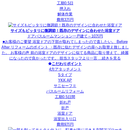
工期0.5日
押入れ
解体作業
費用3万円
サイズもピッタリに微調節！既存のデザインに合わせた浴室ドア
ドア
バスルーム
マンション
一戸建て
～10万円
■お客様のご要望 浴室ドアの下部が取れてしまったので直したい。 Before
After リフォームのポイント ・既存に似たデザインの扉へお取替え致しまし
た。 お客様の声 前の浴室ドアのデザインに似てる商品に取り替えて、綺麗
になったので良かったです。 担当スタッフより一言 ...
続きを見る
こだわりポイント
4方アタッチメント
Sタイプ
YKK AP
サニセーフⅡ
バスルームリフォーム
工期0.5日間
折れ戸
折戸
浴室ドア
浴室出入り口
費用9万円