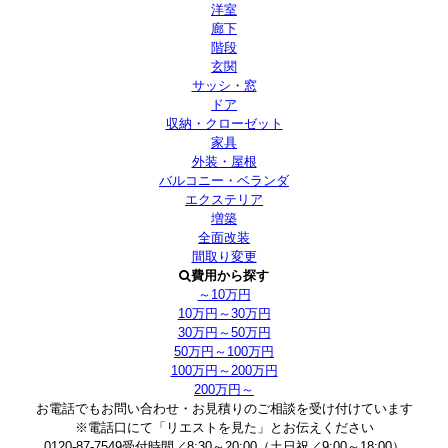
洋室
廊下
階段
玄関
サッシ・窓
ドア
収納・クローゼット
家具
外装・屋根
バルコニー・ベランダ
エクステリア
増築
全面改装
間取り変更
費用から探す
～10万円
10万円～30万円
30万円～50万円
50万円～100万円
100万円～200万円
200万円～
お電話でもお問い合わせ・お見積りのご相談を受け付けています
※電話口にて「リエストを見た」とお伝えください
0120-87-7549
受付時間／8:30～20:00（土日祝／9:00～18:00）