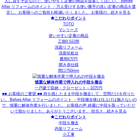
人に貸す予定なので、使いやすく定番の商品を提案してほしい。 Before
After リフォームのポイント ・万人受けする使い勝手の良い定番の商品を選
定し、お客様へのご負担も軽減いたしました。 お客様の...
続きを見る
こだわりポイント
TOTO
Vシリーズ
使いやすい定番の商品
工期0.5日間
洗面リフォーム
洗面化粧台
費用6万円
開き扉仕様
間口750mm
慎重な解体作業で押入れの中段を撤去
一戸建て
収納・クローゼット
～10万円
■■ お客様のご要望 ■■ 枠を残したまま中段を撤去して、空間だけを作りた
い。 Before After リフォームのポイント ・中段撤去後は仕上げは施さないの
で、慎重に解体作業を行いました。 お客様の声 綺麗に中段を取っていただ
いて助かりました。ありがとうございます。 担当ス...
続きを見る
こだわりポイント
中段を撤去
内装リフォーム
小工事