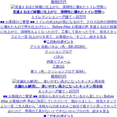
費用6万円
見違えるほど綺麗に仕上がり、清掃性に優れたトイレ空間へ
トイレ
マンション
一戸建て
～10万円
■■ お客様のご要望 ■■ トイレの水はねが気になるので、クロス以外の清掃性
に優れたもので壁を仕上げたい。 Before After お客様の声 見違えるほど綺麗
に仕上がり、清掃性もよくなったので、工事して良かったです。 担当スタッ
フより一言 仕上がりを見て、お客様から「すごく...
続きを見る
こだわりポイント
アイカ 化粧パネル（色：BB-2015H）
クッションフロア
パネル
内装リフォーム
工期1日
東リ（色：クッションフロア 9244）
費用9万円
水漏れも解消し、使いやすい高さになったキッチン用水栓
キッチン
一戸建て
～10万円
■■ お客様のご要望 ■■ 水栓から水がもれてきているから直したい Before
After お客様の声 早めに対応していただいて、助かりました。 担当スタッフ
より一言 ご主人様から「水栓からの水もれをご自分で直そうと思ってやって
みたけど、専用の工具がないとできないからプロの方...
続きを見る
こだわりポイント