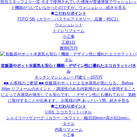
担当スタッフより一言 今まで使用されていた便座が普通便座でウォシュレッ
ト機能がついていなかったのですが、ウォシュレッ...
続きを見る
こだわりポイント
TOTO SB（カラー：パステルアイボリー・品番：#SC1）
ウォシュレット
トイレリフォーム
小工事
工期1日
費用6万円
炊飯器やポット水蒸気も安心！機能・デザイン性に優れたエコカラットパネ
ル
キッチン
マンション
一戸建て
～10万円
■■ お客様のご要望 ■■ 炊飯器やポットによる水蒸気が気になる。 Before
After リフォームのポイント ・調湿性のある内装用のタイルを使用すること
によって水蒸気が発生しても安心です。・デザイン性にも優れており、気軽
に取付することが出来ます。 お客様の声 あっという間...
続きを見る
こだわりポイント
LIXIL エコカラットパネル
シャイリー+ヴァーグ（カラー：ホワイト・幅1520mm×高さ611mm）
タイル
内装リフォーム
小工事