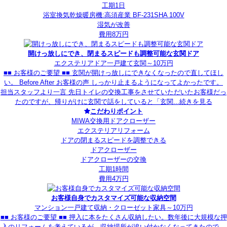
工期1日
浴室換気乾燥暖房機:高須産業 BF-231SHA 100V
湿気が改善
費用8万円
開けっ放しにでき、閉まるスピードも調整可能な玄関ドア
エクステリア
ドア
一戸建て
玄関
～10万円
■■ お客様のご要望 ■■ 玄関が開けっ放しにできなくなったので直してほし
い。 Before After お客様の声 しっかり止まるようになってよかったです。
担当スタッフより一言 先日トイレの交換工事をさせていただいたお客様だっ
たのですが、帰りがけに玄関で話をしていると「玄関...
続きを見る
こだわりポイント
MIWA交換用ドアクローザー
エクステリアリフォーム
ドアの閉まるスピードを調整できる
ドアクローザー
ドアクローザーの交換
工期1時間
費用4万円
お客様自身でカスタマイズ可能な収納空間
マンション
一戸建て
収納・クローゼット
家具
～10万円
■■ お客様のご要望 ■■ 押入に本をたくさん収納したい。数年後に大規模な押
入のリフォームを考えているが、収納場所が追い付かなくなってきたので、