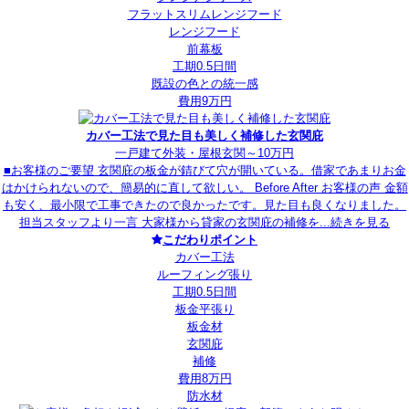
フラットスリムレンジフード
レンジフード
前幕板
工期0.5日間
既設の色との統一感
費用9万円
カバー工法で見た目も美しく補修した玄関庇
一戸建て
外装・屋根
玄関
～10万円
■お客様のご要望 玄関庇の板金が錆びて穴が開いている。借家であまりお金
はかけられないので、簡易的に直して欲しい。 Before After お客様の声 金額
も安く、最小限で工事できたので良かったです。見た目も良くなりました。
担当スタッフより一言 大家様から貸家の玄関庇の補修を...
続きを見る
こだわりポイント
カバー工法
ルーフィング張り
工期0.5日間
板金平張り
板金材
玄関庇
補修
費用8万円
防水材