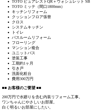
TOTO ピュアレストQR＋ウォシュレット SB
TOTO ミッテ（間口1800mm）
キッチンリフォーム
クッションフロア張替
クロス
システムキッチン
トイレ
バスルームリフォーム
フローリング
マンション複合
ユニットバス
塗装工事
工期約1ヶ月
引き戸
洗面化粧台
費用300万円
■
■ お客様のご要望 ■
■
200万円で水廻りを含む内装リフォーム工事。
ワンちゃんにやさしいお部屋。
白く明るいお部屋にしたい。