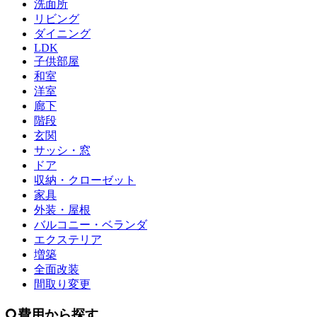
洗面所
リビング
ダイニング
LDK
子供部屋
和室
洋室
廊下
階段
玄関
サッシ・窓
ドア
収納・クローゼット
家具
外装・屋根
バルコニー・ベランダ
エクステリア
増築
全面改装
間取り変更
費用から探す