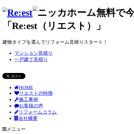
無料で
「Re:est（リエスト）」
建物タイプを選んでリフォーム見積りスタート！
マンション見積り
一戸建て見積り
HOME
リエストの特徴
施工事例
お客様の声
リフォームコラム
会社概要
メニュー