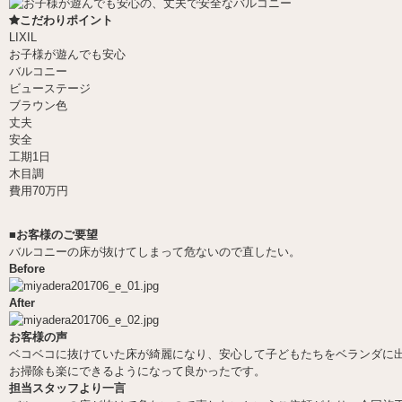
こだわりポイント
LIXIL
お子様が遊んでも安心
バルコニー
ビューステージ
ブラウン色
丈夫
安全
工期1日
木目調
費用70万円
■お客様のご要望
バルコニーの床が抜けてしまって危ないので直したい。
Before
After
お客様の声
ベコベコに抜けていた床が綺麗になり、安心して子どもたちをベランダに
お掃除も楽にできるようになって良かったです。
担当スタッフより一言