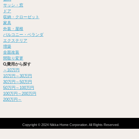
サッシ・窓
ドア
収納・クローゼット
家具
外装・屋根
バルコニー・ベランダ
エクステリア
増築
全面改装
間取り変更
費用から探す
～10万円
10万円～30万円
30万円～50万円
50万円～100万円
100万円～200万円
200万円～
Copyright ©
2024
Nikka-Home Corporation. All Rights Reserved.