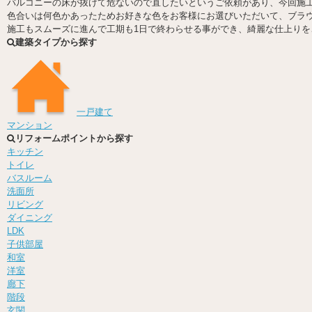
バルコニーの床が抜けて危ないので直したいというご依頼があり、今回施
色合いは何色かあったためお好きな色をお客様にお選びいただいて、ブラ
施工もスムーズに進んで工期も1日で終わらせる事ができ、綺麗な仕上り
建築タイプから探す
一戸建て
マンション
リフォームポイントから探す
キッチン
トイレ
バスルーム
洗面所
リビング
ダイニング
LDK
子供部屋
和室
洋室
廊下
階段
玄関