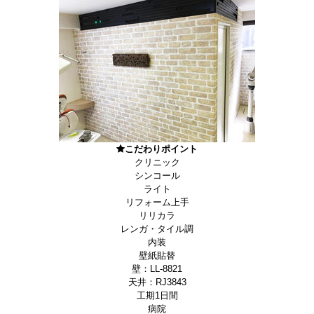
こだわりポイント
クリニック
シンコール
ライト
リフォーム上手
リリカラ
レンガ・タイル調
内装
壁紙貼替
壁：LL-8821
天井：RJ3843
工期1日間
病院