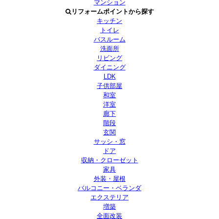
マンション
リフォームポイントから探す
キッチン
トイレ
バスルーム
洗面所
リビング
ダイニング
LDK
子供部屋
和室
洋室
廊下
階段
玄関
サッシ・窓
ドア
収納・クローゼット
家具
外装・屋根
バルコニー・ベランダ
エクステリア
増築
全面改装