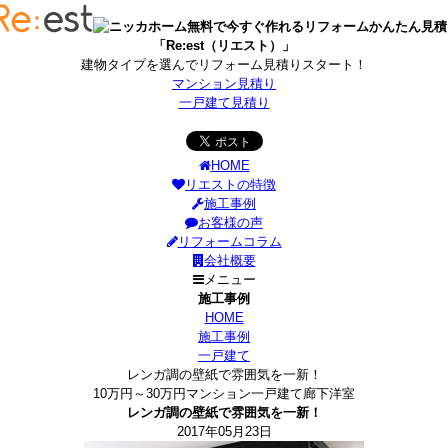
無料で今すぐ作れるリフォームかんたん見積
「Re:est（リエスト）」
建物タイプを選んでリフォーム見積りスタート！
マンション見積り
一戸建て見積り
HOME
リエストの特徴
施工事例
お客様の声
リフォームコラム
会社概要
メニュー
施工事例
HOME
施工事例
一戸建て
レンガ調の壁紙で雰囲気を一新！
10万円～30万円
マンション
一戸建て
廊下
洋室
レンガ調の壁紙で雰囲気を一新！
2017年05月23日