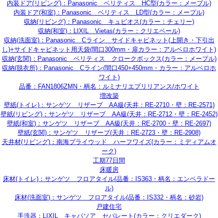
内装ドア(リビング)：Panasonic ベリティス HC型(カラー：メープル)
内装ドア(和室)：Panasonic ベリティス LD型(カラー：メープル)
収納(リビング)：Panasonic キュビオス(カラー：チェリー)
収納(和室)：LIXIL Vietas(カラー：クリエペール)
収納(洗面室)：Panasonic Cライン サイドキャビネット(上開き・下引出
し)+サイドキャビネット用天袋(間口300mm・扉カラー：アルベロホワイト)
収納(玄関)：Panasonic ベリティス クロークボックス(カラー：メープル)
収納(脱衣所)：Panasonic Cライン(間口450+450mm・カラー：アルベロホ
ワイト)
品番：FAN1806ZMN・柄名：ルミナリエブリリアンス/ホワイト
増改築
壁紙(トイレ)：サンゲツ リザーブ AA級(天井：RE-2710・壁：RE-2571)
壁紙(リビング)：サンゲツ リザーブ AA級(天井：RE-2712・壁：RE-2452)
壁紙(和室)：サンゲツ リザーブ AA級(天井：RE-2700・壁：RE-2697)
壁紙(玄関)：サンゲツ リザーブ(天井：RE-2723・壁：RE-2908)
天井材(リビング)：南海プライウッド ハーフワイズ(カラー：ミディアムオ
ーク)
工期77日間
床暖房
床材(トイレ)：サンゲツ フロアタイル(品番：IS363・柄名：エンペラドー
ル)
床材(洗面室)：サンゲツ フロアタイル(品番：IS332・柄名：砂岩)
戸建住宅
手洗器：LIXIL キャパソア セパレート(カラー：クリエダーク)