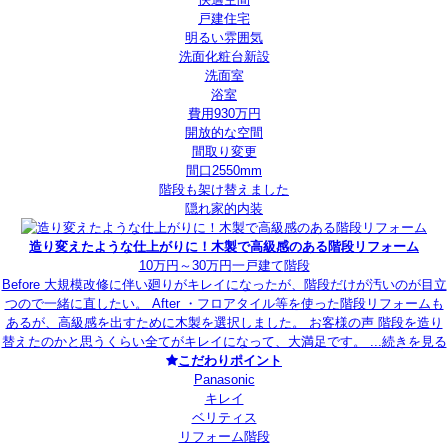
戸建住宅
明るい雰囲気
洗面化粧台新設
洗面室
浴室
費用930万円
開放的な空間
間取り変更
間口2550mm
階段も架け替えました
隠れ家的内装
造り変えたような仕上がりに！木製で高級感のある階段リフォーム
10万円～30万円
一戸建て
階段
Before 大規模改修に伴い廻りがキレイになったが、階段だけが汚いのが目立
つので一緒に直したい。 After ・フロアタイル等を使った階段リフォームも
あるが、高級感を出すために木製を選択しました。 お客様の声 階段を造り
替えたのかと思うくらい全てがキレイになって、大満足です。 ...
続きを見る
こだわりポイント
Panasonic
キレイ
ベリティス
リフォーム階段