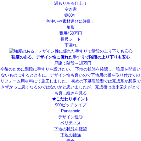
温もりある仕上り
空き家
築80年
色使いや素材選びに注目！
角形
費用450万円
長尺シート
雨漏れ
強度のある、デザイン性に優れた手すりで階段の上り下りも安心
一戸建て
階段
～10万円
今後のために階段に手すりを設けたい。 下地の状態を確認し、強度を間違い
ないものにするとともに、デザイン性も良いので下地用の板を取り付けての
リフォーム用材料にて施工しました。 初めの下処理段階では完成系が想像で
きずかっこ悪くなるのではないかと思いましたが、完成後は出来栄えがとて
も良...
続きを見る
こだわりポイント
900ピッチタイプ
Panasonic
デザイン性◎
ベリティス
下地の状態を確認
下地の補強
安全