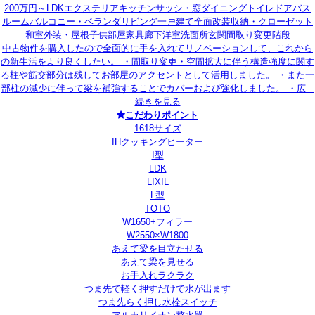
200万円～
LDK
エクステリア
キッチン
サッシ・窓
ダイニング
トイレ
ドア
バス
ルーム
バルコニー・ベランダ
リビング
一戸建て
全面改装
収納・クローゼット
和室
外装・屋根
子供部屋
家具
廊下
洋室
洗面所
玄関
間取り変更
階段
中古物件を購入したので全面的に手を入れてリノベーションして、これから
の新生活をより良くしたい。 ・間取り変更・空間拡大に伴う構造強度に関す
る柱や筋交部分は残してお部屋のアクセントとして活用しました。 ・また一
部柱の減少に伴って梁を補強することでカバーおよび強化しました。 ・広...
続きを見る
こだわりポイント
1618サイズ
IHクッキングヒーター
I型
LDK
LIXIL
L型
TOTO
W1650+フィラー
W2550×W1800
あえて梁を目立たせる
あえて梁を見せる
お手入れラクラク
つま先で軽く押すだけで水が出ます
つま先らく押し水栓スイッチ