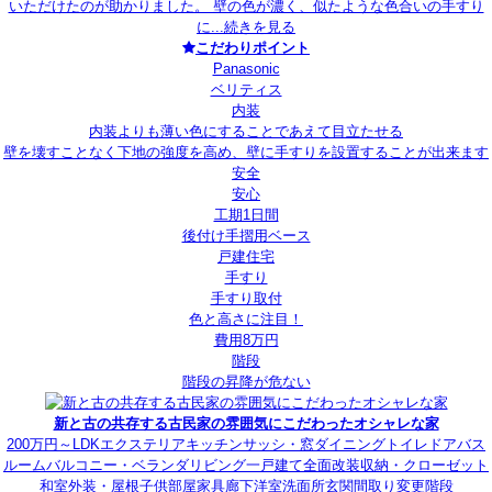
いただけたのが助かりました。 壁の色が濃く、似たような色合いの手すり
に...
続きを見る
こだわりポイント
Panasonic
ベリティス
内装
内装よりも薄い色にすることであえて目立たせる
壁を壊すことなく下地の強度を高め、壁に手すりを設置することが出来ます
安全
安心
工期1日間
後付け手摺用ベース
戸建住宅
手すり
手すり取付
色と高さに注目！
費用8万円
階段
階段の昇降が危ない
新と古の共存する古民家の雰囲気にこだわったオシャレな家
200万円～
LDK
エクステリア
キッチン
サッシ・窓
ダイニング
トイレ
ドア
バス
ルーム
バルコニー・ベランダ
リビング
一戸建て
全面改装
収納・クローゼット
和室
外装・屋根
子供部屋
家具
廊下
洋室
洗面所
玄関
間取り変更
階段