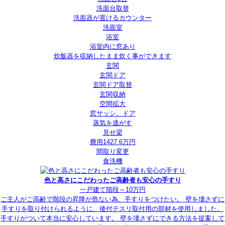
洗面台取替
洗面器が置けるカウンター
洗面室
浴室
浴室内に窓あり
炊飯器を収納したまま炊く事ができます
玄関
玄関ドア
玄関ドア取替
玄関収納
空間拡大
窓サッシ、ドア
蒸気を逃がす
見せ梁
費用1427.6万円
間取り変更
食洗機
色と高さにこだわったご高齢者も安心の手すり
一戸建て
階段
～10万円
ご主人がご高齢で階段の昇降が危ない為、手すりをつけたい。 壁を壊さずに
手すりを取り付けられるように、後付テスリ取付用の部材を使用しました。
手すりがついて本当に安心しています。 壁を壊さずにできる方法を提案して