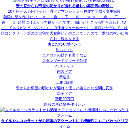
壁の窓からお部屋の明かりが漏れる優しい雰囲気の階段に
10万円～30万円
サッシ・窓
ドア
マンション
一戸建て
間取り変更
階段
階段に壁を作りたい。 ≪ 施 工 前 ≫ ≪ 施 工
後 ≫ 綺麗に仕上がって良かったです。 細かいところも打ち合わせ頂き
ましてありがとうございます。 9月頃ショールームにご来店いただいて、鉄
筋コンクリート造のご自宅で大変寒いとのことでしたので、階段の横が仕切
られ...
続きを見る
こだわりポイント
Panasonic
エアコンの効きも良くなる
スタンダードグレード仕様
ベリティス
内装ドア
壁造作
工期3日間
窓からお部屋の明かりが漏れて優しい柔らかな空間に変身
親子ドア
費用20万円
階段の所に壁を作りたい
タイルやエコカラットがお洒落のアクセントに！機能性にもこだわったリフ
ォーム