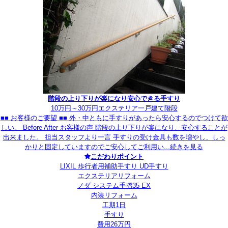
階段の上り下りが楽になり安心できる手すり
10万円～30万円
エクステリア
一戸建て
階段
■■ お客様のご要望 ■■ 外・中ともに手すりがあったら安心するのでつけて欲
しい。 Before After お客様の声 階段の上り下りが楽になり、安心することが
出来ました。 担当スタッフより一言 手すりの受け金具も数を増やし、しっ
かりと固定していますのでご安心してご利用い...
続きを見る
こだわりポイント
LIXIL 歩行者用補助手すり UD手すり
エクステリアリフォーム
ノダ システム手摺35 EX
内装リフォーム
工期1日
手すり
費用26万円