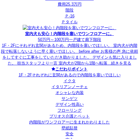
費用25.3万円
階段
Ｐ-16
Ｐタイル
室内犬も安心！内階段を塞いでワンフロアーに。
50万円～100万円
一戸建て
廊下
階段
1F・2Fにそれぞれ玄関があるため、内階段を塞いでほしい。 室内犬が内階
段で転落しないように早く塞いでほしい。 before after お客様の声 急に依頼
をしてすぐに工事をしていただき助かりました。 デザインも気に入りまし
た。 担当スタッフより一言 室内犬が2階から1階へ転落...
続きを見る
こだわりポイント
1F・2Fそれぞれに玄関があるので内階段を塞いでほしい
イクタ
イタリアンノーチェ
オシャレな内装
サンゲツ
デザイン性高い
フローリング
プリオス介護とペット
内階段がワンフロアーに生まれかわりました
壁紙貼替
安全