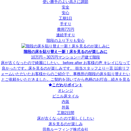
使い勝手のよい高さに調節
安全
安心
工期1日
手すり
費用7万円
連続手すり
階段の上り下りも安心
階段の床を貼り替え一新！床を見るのが楽しみに
10万円～30万円
マンション
一戸建て
階段
床が古くなったので綺麗にしたい。 before after お客様の声 キレイになって
良かったです。床を見るのが楽しみです。 担当スタッフより一言 以前リフ
ォームいただいたお客様からのご紹介で、事務所の階段の床を貼り替えたい
とご依頼をいただきました。ご契約を頂いてから色柄のお打合...
続きを見る
こだわりポイント
オレンジ
ビニル床タイル
内装
外装
工期2日間
床が古くなったので新しくしたい
床を見るのが楽しみ
田島ルーフィング株式会社