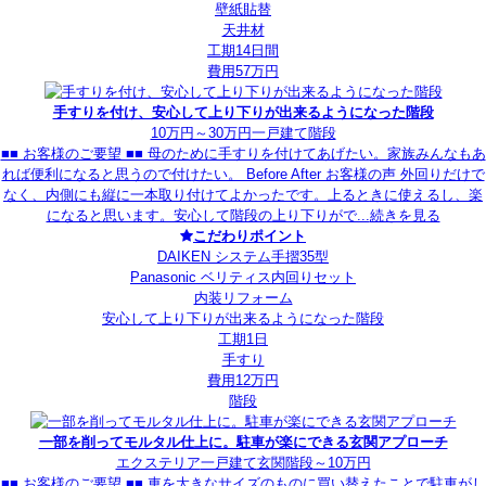
壁紙貼替
天井材
工期14日間
費用57万円
手すりを付け、安心して上り下りが出来るようになった階段
10万円～30万円
一戸建て
階段
■■ お客様のご要望 ■■ 母のために手すりを付けてあげたい。家族みんなもあ
れば便利になると思うので付けたい。 Before After お客様の声 外回りだけで
なく、内側にも縦に一本取り付けてよかったです。上るときに使えるし、楽
になると思います。安心して階段の上り下りがで...
続きを見る
こだわりポイント
DAIKEN システム手摺35型
Panasonic ベリティス内回りセット
内装リフォーム
安心して上り下りが出来るようになった階段
工期1日
手すり
費用12万円
階段
一部を削ってモルタル仕上に。駐車が楽にできる玄関アプローチ
エクステリア
一戸建て
玄関
階段
～10万円
■■ お客様のご要望 ■■ 車を大きなサイズのものに買い替えたことで駐車がし