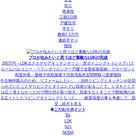
安心
将来性
工期1日間
戸建住宅
手すり
費用7.5万円
連続手すり
階段
プロが住みたいと思うほど素敵なLDKの完成
200万円～
LDK
エクステリア
キッチン
サッシ・窓
ダイニング
トイレ
ドア
バス
ルーム
バルコニー・ベランダ
リビング
一戸建て
全面改装
収納・クローゼット
和室
外装・屋根
子供部屋
廊下
洋室
洗面所
玄関
間取り変更
階段
中古物件購入のため、リフォームしたい。 ・当時リビングとキッチンが区切
られていたことやリビングとダイニングに段差があることで、ＬＤＫとして
は広く使えなかったので間仕切を取り除き、段差をなくすことで開放感のあ
る広々としたリビングダイニングとなった。 ・耐震強度の事も考慮して、筋
交...
続きを見る
こだわりポイント
Bb
LDK
NJ1
NODA