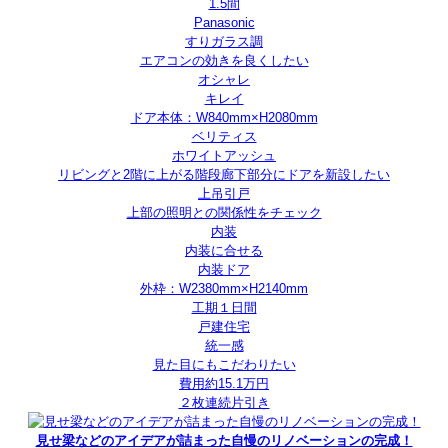
1.5間
Panasonic
すりガラス調
エアコンの効きを良くしたい
オシャレ
キレイ
ドア本体：W840mm×H2080mm
ベリティス
ホワイトアッシュ
リビングと2階に上がる階段廊下部分にドアを新設したい
上吊引戸
上部の照明との関係性をチェック
内装
内装に合せる
内装ドア
外枠：W2380mm×H2140mm
工期１日間
戸建住宅
統一感
見た目にもこだわりたい
費用約15.1万円
２枚連続片引き
見せ梁などのアイデアが詰まった自慢のリノベーションの完成！