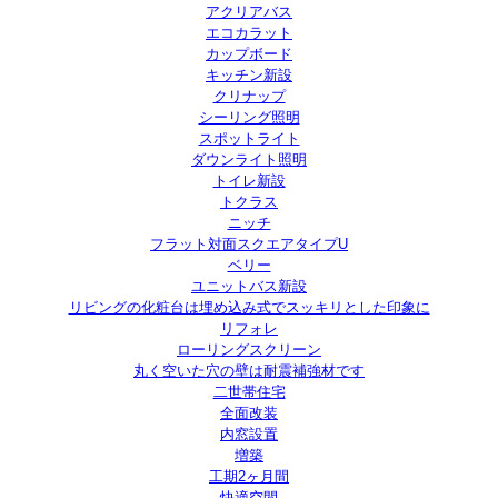
アクリアバス
エコカラット
カップボード
キッチン新設
クリナップ
シーリング照明
スポットライト
ダウンライト照明
トイレ新設
トクラス
ニッチ
フラット対面スクエアタイプU
ベリー
ユニットバス新設
リビングの化粧台は埋め込み式でスッキリとした印象に
リフォレ
ローリングスクリーン
丸く空いた穴の壁は耐震補強材です
二世帯住宅
全面改装
内窓設置
増築
工期2ヶ月間
快適空間