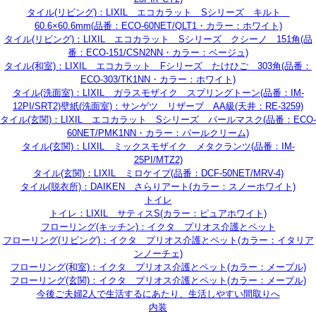
タイル(リビング)：LIXIL エコカラット Sシリーズ キルト
60.6×60.6mm(品番：ECO-60NET/QLT1・カラー：ホワイト)
タイル(リビング)：LIXIL エコカラット Sシリーズ クシーノ 151角(品
番：ECO-151/CSN2NN・カラー：ベージュ)
タイル(和室)：LIXIL エコカラット Fシリーズ たけひご 303角(品番：
ECO-303/TK1NN・カラー：ホワイト)
タイル(洗面室)：LIXIL ガラスモザイク スプリングトーン(品番：IM-
12PI/SRT2)壁紙(洗面室)：サンゲツ リザーブ AA級(天井：RE-3259)
タイル(玄関)：LIXIL エコカラット Sシリーズ パールマスク(品番：ECO-
60NET/PMK1NN・カラー：パールクリーム)
タイル(玄関)：LIXIL ミックスモザイク メタクランツ(品番：IM-
25PI/MTZ2)
タイル(玄関)：LIXIL ミロケイプ(品番：DCF-50NET/MRV-4)
タイル(脱衣所)：DAIKEN さらりアート(カラー：スノーホワイト)
トイレ
トイレ：LIXIL サティスS(カラー：ピュアホワイト)
フローリング(キッチン)：イクタ プリオス介護とペット
フローリング(リビング)：イクタ プリオス介護とペット(カラー：イタリア
ンノーチェ)
フローリング(和室)：イクタ プリオス介護とペット(カラー：メープル)
フローリング(玄関)：イクタ プリオス介護とペット(カラー：メープル)
今後ご夫婦2人で生活するにあたり、生活しやすい間取りへ
内装