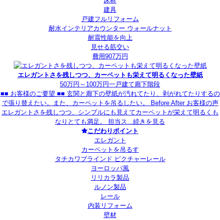
床材
建具
戸建フルリフォーム
耐水インテリアカウンター ウォールナット
耐震性能を向上
見せる筋交い
費用907万円
エレガントさを残しつつ、カーペットも栄えて明るくなった壁紙
50万円～100万円
一戸建て
廊下
階段
■■ お客様のご要望 ■■ 玄関と廊下の壁紙が汚れてたり、剥がれてたりするの
で張り替えたい。また、カーペットを吊るしたい。 Before After お客様の声
エレガントさを残しつつ、シンプルにも見えてカーペットが栄えて明るくも
なりとても満足。 担当ス...
続きを見る
こだわりポイント
エレガント
カーペットを吊るす
タチカワブラインド ピクチャーレール
ヨーロッパ風
リリカラ製品
ルノン製品
レール
内装リフォーム
壁材