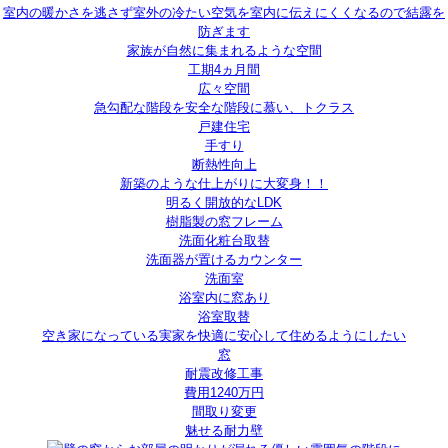
室内の暖かさを逃さず室外の冷たい空気を室内に伝えにくくなるので結露を
防ぎます
家族が自然に集まれるような空間
工期4ヵ月間
広々空間
急勾配な階段を安全な階段に慕い、トクラス
戸建住宅
手すり
断熱性向上
新築のような仕上がりに大変身！！
明るく開放的なLDK
樹脂製の窓フレーム
洗面化粧台取替
洗面器が置けるカウンター
洗面室
浴室内に窓あり
浴室取替
空き家になっている実家を快適に安心して住めるようにしたい
窓
耐震改修工事
費用1240万円
間取り変更
魅せる耐力壁