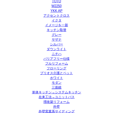
TOTO
W2250
YKK AP
アクセントクロス
イクタ
イメージを一新
キッチン取替
グレー
サザナ
シルバー
ダウンライト
ニチハ
バリアフリー仕様
フルリフォーム
フローリング
プリオス介護とペット
ホワイト
モダン
三面鏡
単体キッチン→システムキッチン
在来工法→ユニットバス
増改築リフォーム
外壁
外壁窯業系サイディング