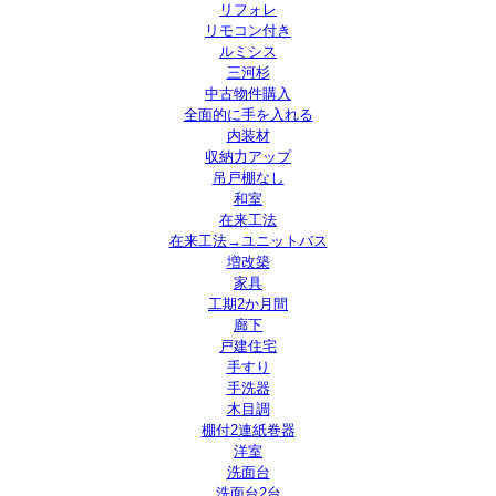
リフォレ
リモコン付き
ルミシス
三河杉
中古物件購入
全面的に手を入れる
内装材
収納力アップ
吊戸棚なし
和室
在来工法
在来工法→ユニットバス
増改築
家具
工期2か月間
廊下
戸建住宅
手すり
手洗器
木目調
棚付2連紙巻器
洋室
洗面台
洗面台2台