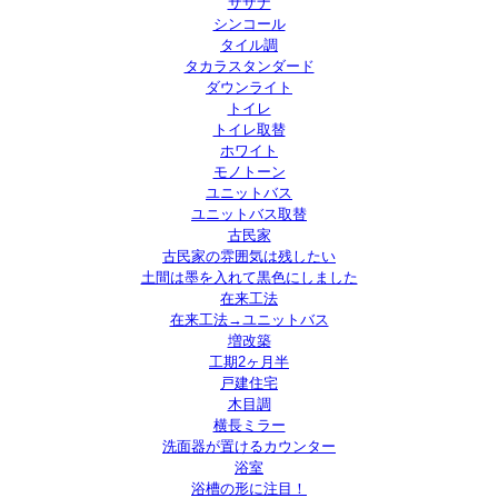
サザナ
シンコール
タイル調
タカラスタンダード
ダウンライト
トイレ
トイレ取替
ホワイト
モノトーン
ユニットバス
ユニットバス取替
古民家
古民家の雰囲気は残したい
土間は墨を入れて黒色にしました
在来工法
在来工法→ユニットバス
増改築
工期2ヶ月半
戸建住宅
木目調
横長ミラー
洗面器が置けるカウンター
浴室
浴槽の形に注目！