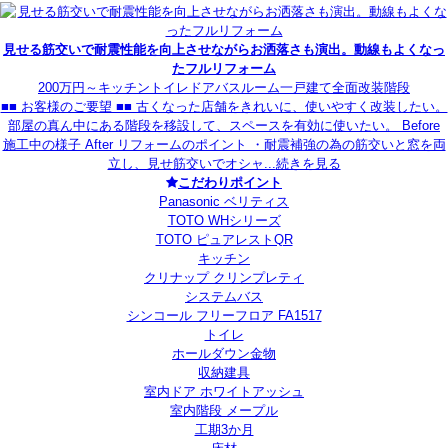
見せる筋交いで耐震性能を向上させながらお洒落さも演出。動線もよくなっ
たフルリフォーム
200万円～
キッチン
トイレ
ドア
バスルーム
一戸建て
全面改装
階段
■■ お客様のご要望 ■■ 古くなった店舗をきれいに、使いやすく改装したい。
部屋の真ん中にある階段を移設して、スペースを有効に使いたい。 Before
施工中の様子 After リフォームのポイント ・耐震補強の為の筋交いと窓を両
立し、見せ筋交いでオシャ...
続きを見る
こだわりポイント
Panasonic ベリティス
TOTO WHシリーズ
TOTO ピュアレストQR
キッチン
クリナップ クリンプレティ
システムバス
シンコール フリーフロア FA1517
トイレ
ホールダウン金物
収納建具
室内ドア ホワイトアッシュ
室内階段 メープル
工期3か月