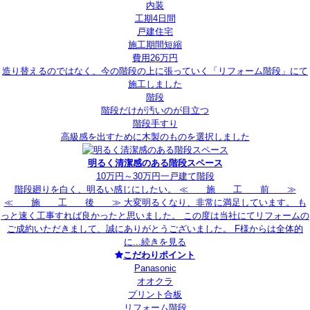
内装
工期4日間
戸建住宅
施工期間短縮
費用26万円
造り替えるのではなく、今の階段の上に張っていく「リフォーム階段」にて
施工しました
階段
階段だけが汚いのが目立つ
階段手すり
高級感を出すために木製のものを選択しました
明るく清潔感のある階段スペース
10万円～30万円
一戸建て
階段
階段廻りを白く、明るい感じにしたい。 ≪ 施 工 前 ≫
≪ 施 工 後 ≫ 大変明るくなり、非常に満足しています。 も
っと速く工事すれば良かったと思いました。 この度は当社にてリフォームの
ご成約いただきまして、誠にありがとうございました。 F様からは全体的
に...
続きを見る
こだわりポイント
Panasonic
オオクラ
プリント合板
リフォーム階段