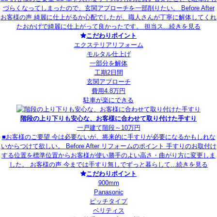
づらくなってしまったので、玄関アプローチを一部削りたい。 Before After
お客様の声 綺麗に仕上がるか心配でしたが、職人さんが丁寧に解体してくれ
たおかげで綺麗に仕上がって良かったです。 担当ス...
続きを見る
こだわりポイント
エクステリアリフォーム
モルタル仕上げ
一部分を解体
工期2日間
玄関アプローチ
費用4.8万円
駐車が楽にできる
階段の上り下りも安心な、お客様に合わせて取り付けた手すり
一戸建て
階段
～10万円
■お客様のご要望 今は必要ないが、将来的に手すりが必要になるかもしれな
いからつけて欲しい。 Before After リフォームのポイント 手すりのお取付け
する位置を標準位置からお客様が使い勝手のよい高さ・曲がり方に変更しま
した。 お客様の声 今までは手すり無しでずっと暮らして...
続きを見る
こだわりポイント
900mm
Panasonic
ピッチタイプ
ベリティス