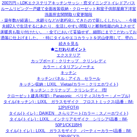
200万円～
LDK
エクステリア
キッチン
サッシ・窓
ダイニング
トイレ
ドア
バス
ルーム
リビング
一戸建て
全面改装
収納・クローゼット
和室
子供部屋
廊下
洋室
洗面所
玄関
間取り変更
階段
・築年数が経過し、水廻りなどが老朽化してきたので新しくしたい。 ・今後
夫婦2人で生活するにあたり、生活しやすい間取りと断熱性能の向上させて
床暖房も取り付けたい。 ・全てにおいて妥協せず、細部にまでこだわってお
洒落に仕上げました。 ・特にタイルやエコカラットを沢山使用して、壁の...
続きを見る
こだわりポイント
エクステリア
カップボード：クリナップ クリンレディ
カラー：イタリアンノーチェ
キッチン
キッチンパネル：アイカ セラール
キッチン収納：LIXIL Vietas(カラー：クリエホワイト)
キッチン：クリナップ クリンレディ I型
クローゼット建具(和室)：Panasonic ベリティス(カラー：メープル)
タイル(キッチン)：LIXIL ガラスモザイク フロストミックス(品番：IM-
12PI/FOT4)
タイル(トイレ)：DAIKEN さらりアート(カラー：スノーホワイト)
タイル(トイレ)：LIXIL インテリアモザイク シリシア(品番：IM-
50P1/CK11BH)
タイル(トイレ)：LIXIL ガラスモザイク パーティーカラー(品番：IM-
23PI/PCY2)