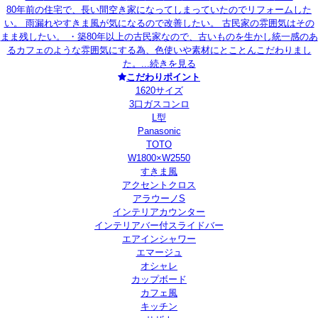
80年前の住宅で、長い間空き家になってしまっていたのでリフォームした
い。 雨漏れやすきま風が気になるので改善したい。 古民家の雰囲気はその
まま残したい。 ・築80年以上の古民家なので、古いものを生かし統一感のあ
るカフェのような雰囲気にする為、色使いや素材にとことんこだわりまし
た。...
続きを見る
こだわりポイント
1620サイズ
3口ガスコンロ
L型
Panasonic
TOTO
W1800×W2550
すきま風
アクセントクロス
アラウーノS
インテリアカウンター
インテリアバー付スライドバー
エアインシャワー
エマージュ
オシャレ
カップボード
カフェ風
キッチン