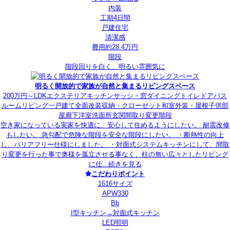
内装
工期4日間
戸建住宅
清潔感
費用約28.4万円
階段
階段回りを白く、明るい雰囲気に
明るく開放的で家族が自然と集まるリビングスペース
200万円～
LDK
エクステリア
キッチン
サッシ・窓
ダイニング
トイレ
ドア
バス
ルーム
リビング
一戸建て
全面改装
収納・クローゼット
和室
外装・屋根
子供部
屋
廊下
洋室
洗面所
玄関
間取り変更
階段
空き家になっている実家を快適に、安心して住めるようにしたい。 耐震改修
もしたい。 急勾配で危険な階段を安全な階段にしたい。 ・断熱性の向上
し、バリアフリー仕様にしました。 ・対面式システムキッチンにして、間取
り変更を行った事で奥様を孤立させる事なく、柱の無い広々としたリビング
に仕...
続きを見る
こだわりポイント
1616サイズ
APW330
Bb
I型キッチン→対面式キッチン
LED照明