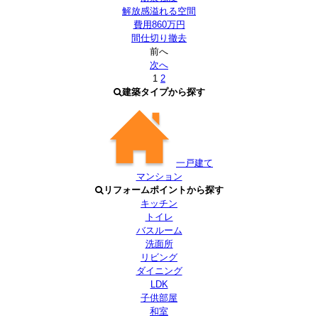
解放感溢れる空間
費用860万円
間仕切り撤去
前へ
次へ
1
2
建築タイプから探す
一戸建て
マンション
リフォームポイントから探す
キッチン
トイレ
バスルーム
洗面所
リビング
ダイニング
LDK
子供部屋
和室