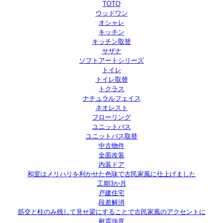
TOTO
ウッドワン
オシャレ
キッチン
キッチン取替
サザナ
ソフトアートシリーズ
トイレ
トイレ取替
トクラス
ナチュラルフェイス
ネオレスト
フローリング
ユニットバス
ユニットバス取替
中古物件
全面改装
内装ドア
和室はメリハリを利かせた色味で古民家風に仕上げました
工期3か月
戸建住宅
段差解消
筋交と柱のみ残して見せ梁にすることで古民家風のアクセントに
耐震強度