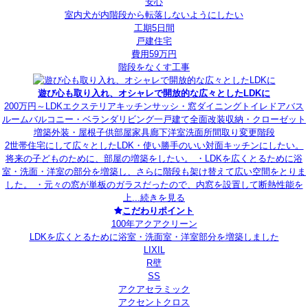
安心
室内犬が内階段から転落しないようにしたい
工期5日間
戸建住宅
費用59万円
階段をなくす工事
遊び心も取り入れ、オシャレで開放的な広々としたLDKに
200万円～
LDK
エクステリア
キッチン
サッシ・窓
ダイニング
トイレ
ドア
バス
ルーム
バルコニー・ベランダ
リビング
一戸建て
全面改装
収納・クローゼット
増築
外装・屋根
子供部屋
家具
廊下
洋室
洗面所
間取り変更
階段
2世帯住宅にして広々としたLDK・使い勝手のいい対面キッチンにしたい。
将来の子どものために、部屋の増築をしたい。 ・LDKを広くとるために浴
室・洗面・洋室の部分を増築し、さらに階段も架け替えて広い空間をとりま
した。 ・元々の窓が単板のガラスだったので、内窓を設置して断熱性能を
上...
続きを見る
こだわりポイント
100年アクアクリーン
LDKを広くとるために浴室・洗面室・洋室部分を増築しました
LIXIL
R壁
SS
アクアセラミック
アクセントクロス